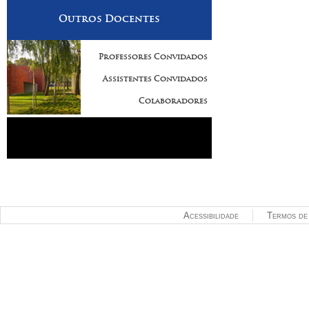
Outros Docentes
Professores Convidados
Assistentes Convidados
Colaboradores
Acessibilidade
Termos de 