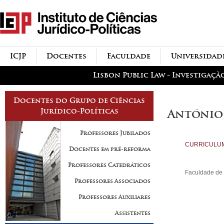
Passar para o conteúdo
icjp
principal
menu-institucional
ICJP
Docentes
Faculdade
Universidad
menu-actividades
Lisbon Public Law - Investigaçã
Docentes do Grupo de Ciências
Jurídico-Políticas
António
Professores Jubilados
CURRICULU
Docentes em pré-reforma
Professores Catedráticos
Faculdade de 
Professores Associados
Professores Auxiliares
Assistentes