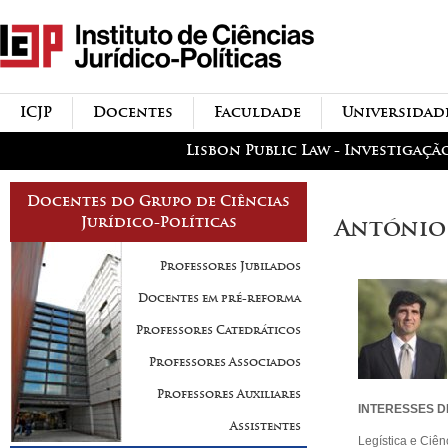
Passar para o conteúdo
icjp
principal
menu-institucional
ICJP
Docentes
Faculdade
Universidad
menu-actividades
Lisbon Public Law - Investigaçã
Docentes do Grupo de Ciências
Jurídico-Políticas
António
Professores Jubilados
Docentes em pré-reforma
Professores Catedráticos
Professores Associados
Professores Auxiliares
INTERESSES D
Assistentes
Legística e Ciên