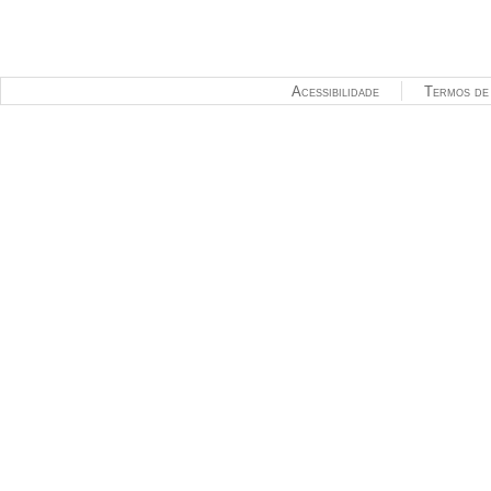
Acessibilidade
Termos de 