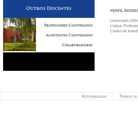
Outros Docentes
PERFIL BIOGR
Licenciado (200
Professores Convidados
Lisboa. Professo
Centro de Inves
Assistentes Convidados
Colaboradores
Acessibilidade
Termos de 