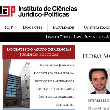
Passar para o conteúdo
icjp
principal
menu-institucional
ICJP
Docentes
Faculdade
Universidad
menu-actividades
Lisbon Public Law - Investigaçã
Docentes do Grupo de Ciências
Jurídico-Políticas
Pedro M
Professores Jubilados
Docentes em pré-reforma
Professores Catedráticos
Professores Associados
Professores Auxiliares
INTERESSES D
Assistentes
Direito Administr