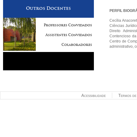
Outros Docentes
PERFIL BIOGR
Cecília Anacoret
Professores Convidados
Ciências Jurídic
Direito Adminis
Assistentes Convidados
Contencioso da
Centro de Compe
Colaboradores
administrativo, 
Acessibilidade
Termos de 