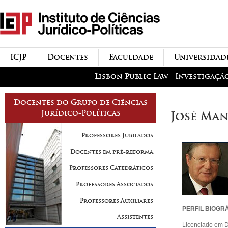
Passar para o conteúdo
icjp
principal
menu-institucional
ICJP
Docentes
Faculdade
Universidad
menu-actividades
Lisbon Public Law - Investigaçã
Docentes do Grupo de Ciências
Jurídico-Políticas
José Man
Professores Jubilados
Docentes em pré-reforma
Professores Catedráticos
Professores Associados
Professores Auxiliares
PERFIL BIOGR
Assistentes
Licenciado em D