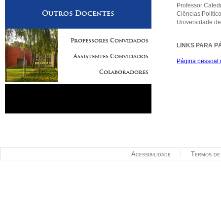
Professor Cated
Outros Docentes
Ciências Políti
Universidade de
Professores Convidados
LINKS PARA P
Assistentes Convidados
Página pessoal
Colaboradores
Acessibilidade
Termos de 