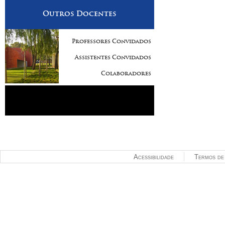
Outros Docentes
Professores Convidados
Assistentes Convidados
Colaboradores
Acessibilidade
Termos de 