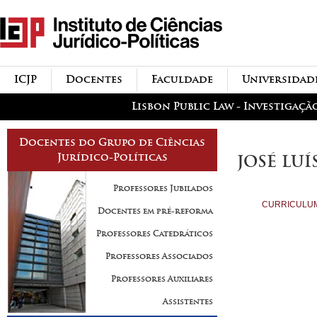
Passar para o conteúdo
icjp
principal
menu-institucional
ICJP
Docentes
Faculdade
Universidad
menu-actividades
Lisbon Public Law - Investigaçã
Docentes do Grupo de Ciências
Jurídico-Políticas
JOSÉ LUÍ
Professores Jubilados
CURRICULU
Docentes em pré-reforma
Professores Catedráticos
Professores Associados
Professores Auxiliares
Assistentes