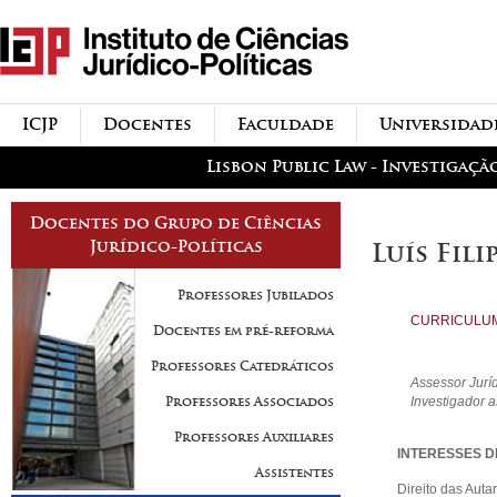
Passar para o conteúdo
icjp
principal
menu-institucional
ICJP
Docentes
Faculdade
Universidad
menu-actividades
Lisbon Public Law - Investigaçã
Docentes do Grupo de Ciências
Jurídico-Políticas
Luís Fil
Professores Jubilados
CURRICULU
Docentes em pré-reforma
Professores Catedráticos
Assessor Jurí
Investigador a
Professores Associados
Professores Auxiliares
INTERESSES D
Assistentes
Direito das Auta