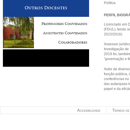
Política.
Outros Docentes
PERFIL BIOGR
Professores Convidados
Licenciado em Di
(FDUL), tendo s
Assistentes Convidados
2015/2016).
Colaboradores
Assessor jurídi
Investigação de
2019 foi, também
“governação e fi
Autor de diversos
função pública, 
conferências no 
das autarquias l
papel e da eficá
Acessibilidade
Termos de 