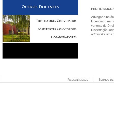
Outros Docentes
PERFIL BIOGR
Advogado na áre
Professores Convidados
Licenciado na F
vertente de Dire
Assistentes Convidados
Dissertação, or
administrativos 
Colaboradores
Acessibilidade
Termos de 