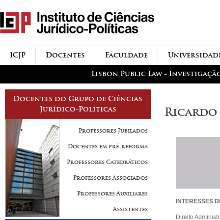
Passar para o conteúdo
icjp
principal
menu-institucional
ICJP
Docentes
Faculdade
Universidad
menu-actividades
Lisbon Public Law - Investigaçã
Docentes do Grupo de Ciências
Jurídico-Políticas
Ricardo
Professores Jubilados
Docentes em pré-reforma
Professores Catedráticos
Professores Associados
Professores Auxiliares
INTERESSES D
Assistentes
Direito Administ