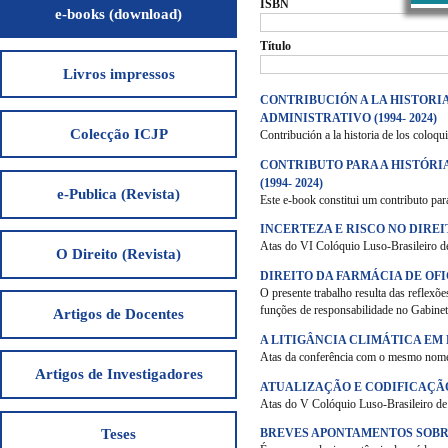
ISBN
e-books (download)
Título
Livros impressos
CONTRIBUCIÓN A LA HISTORI
ADMINISTRATIVO (1994- 2024)
Colecção ICJP
Contribución a la historia de los coloq
CONTRIBUTO PARA A HISTÓRI
(1994- 2024)
e-Publica (Revista)
Este e-book constitui um contributo par
INCERTEZA E RISCO NO DIRE
Atas do VI Colóquio Luso-Brasileiro de
O Direito (Revista)
DIREITO DA FARMÁCIA DE OF
O presente trabalho resulta das reflexõ
funções de responsabilidade no Gabin
Artigos de Docentes
A LITIGÂNCIA CLIMÁTICA EM
Atas da conferência com o mesmo nome,
Artigos de Investigadores
ATUALIZAÇÃO E CODIFICAÇÃ
Atas do V Colóquio Luso-Brasileiro d
BREVES APONTAMENTOS SOBR
Teses