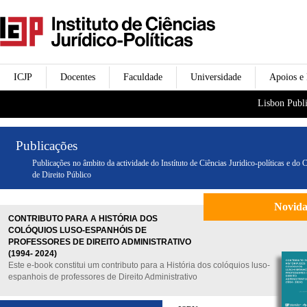
Passar para o conteúdo
icjp
principal
menu-institucional
ICJP
Docentes
Faculdade
Universidade
Apoios e
menu-actividades
Lisbon Publi
Publicações
Publicações no âmbito da actividade do Instítuto de Ciências Juridico-políticas e do 
de Direito Público
Novid
CONTRIBUTO PARA A HISTÓRIA DOS
COLÓQUIOS LUSO-ESPANHÓIS DE
PROFESSORES DE DIREITO ADMINISTRATIVO
(1994- 2024)
Este e-book constitui um contributo para a História dos colóquios luso-
espanhois de professores de Direito Administrativo