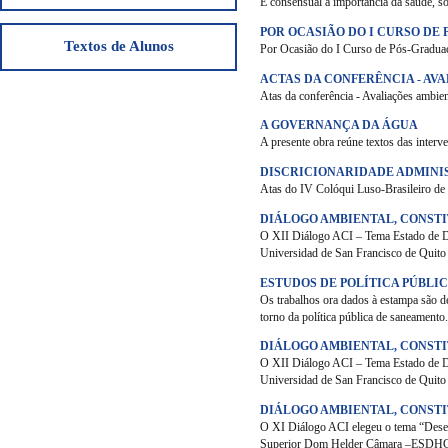
É consensual a importância da saúde, sob 
POR OCASIÃO DO I CURSO DE
Textos de Alunos
Por Ocasião do I Curso de Pós-Graduaç
ACTAS DA CONFERÊNCIA - AV
Atas da conferência - Avaliações ambie
A GOVERNANÇA DA ÁGUA
A presente obra reúne textos das inter
DISCRICIONARIDADE ADMINI
Atas do IV Colóqui Luso-Brasileiro de 
DIÁLOGO AMBIENTAL, CONSTI
O XII Diálogo ACI – Tema Estado de Di
Universidad de San Francisco de Quito
ESTUDOS DE POLÍTICA PÚBLI
Os trabalhos ora dados à estampa são de
torno da política pública de saneamento
DIÁLOGO AMBIENTAL, CONSTI
O XII Diálogo ACI – Tema Estado de Di
Universidad de San Francisco de Quito
DIÁLOGO AMBIENTAL, CONSTI
O XI Diálogo ACI elegeu o tema “Desen
Superior Dom Helder Câmara –ESDHC, n