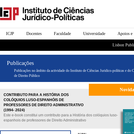
Passar para o conteúdo
icjp
principal
menu-institucional
ICJP
Docentes
Faculdade
Universidade
Apoios e
menu-actividades
Lisbon Publi
Publicações
Publicações no âmbito da actividade do Instítuto de Ciências Juridico-políticas e do 
de Direito Público
Novid
CONTRIBUTO PARA A HISTÓRIA DOS
COLÓQUIOS LUSO-ESPANHÓIS DE
PROFESSORES DE DIREITO ADMINISTRATIVO
(1994- 2024)
Este e-book constitui um contributo para a História dos colóquios luso-
espanhois de professores de Direito Administrativo